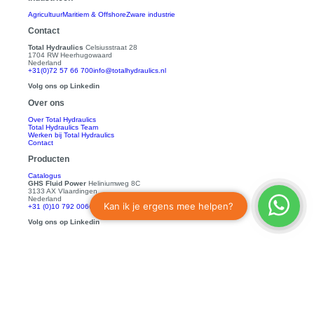
Agricultuur
Maritiem & Offshore
Zware industrie
Contact
Total Hydraulics
Celsiusstraat 28
1704 RW Heerhugowaard
Nederland
+31(0)72 57 66 700
info@totalhydraulics.nl
Volg ons op Linkedin
Over ons
Over Total Hydraulics
Total Hydraulics Team
Werken bij Total Hydraulics
Contact
Producten
Catalogus
GHS Fluid Power
Heliniumweg 8C
3133 AX Vlaardingen
Nederland
+31 (0)10 792 0066
info@ghsfp.nl
Volg ons op Linkedin