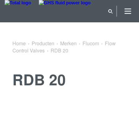
Terug naar Flow Control Valves
Home
Producten
Merken
Flucom
Flow
Control Valves
RDB 20
RDB 20