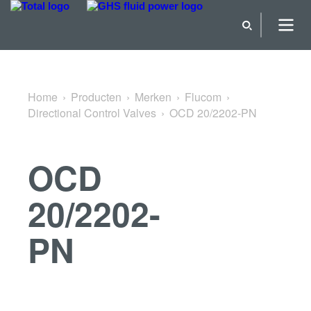
Terug naar Directional Control Valves
Home
Producten
Merken
Flucom
Directional Control Valves
OCD 20/2202-PN
OCD
20/2202-
PN