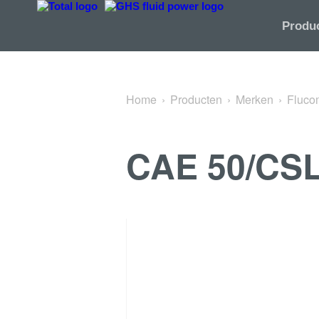
Terug naar Directional Control Valves
Produ
Home
Producten
Merken
Fluco
CAE 50/CSL