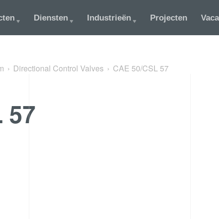
cten
Diensten
Industrieën
Projecten
Vaca
m
Directional Control Valves
CAE 50/CSL 57
 57