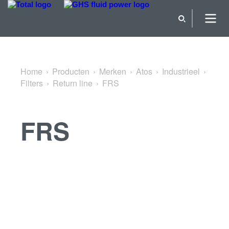
Terug naar Return line
Home
Producten
Merken
Atos
Industrieel
Filters
Return line
FRS
FRS