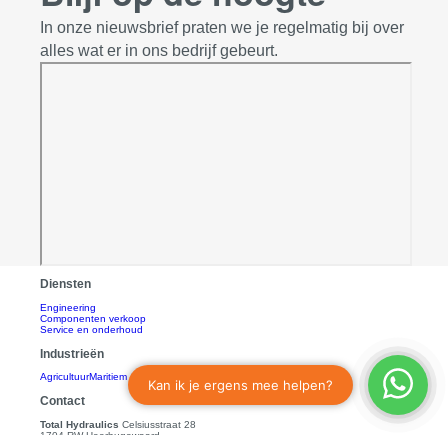
In onze nieuwsbrief praten we je regelmatig bij over
alles wat er in ons bedrijf gebeurt.
Diensten
Engineering
Componenten verkoop
Service en onderhoud
Industrieën
Agricultuur
Maritiem & Offshore
Zware industrie
Contact
Total Hydraulics
Celsiusstraat 28
1704 RW Heerhugowaard
Nederland