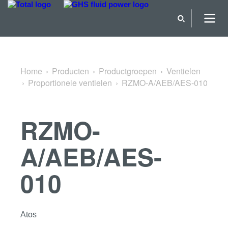
Terug naar Proportionele ventielen
Home
Producten
Productgroepen
Ventielen
Proportionele ventielen
RZMO-A/AEB/AES-010
RZMO-
A/AEB/AES-
010
Atos