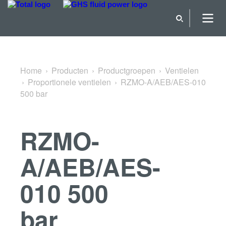
Terug naar Proportionele ventielen
Home
Producten
Productgroepen
Ventielen
Proportionele ventielen
RZMO-A/AEB/AES-010
500 bar
RZMO-
A/AEB/AES-
010 500
bar