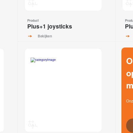
Product
Prod
Plus+1 joysticks
Pl
Bekijken
O
o
m
Onz