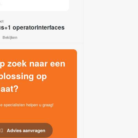
uct
us+1 operatorinterfaces
Bekijken
p zoek naar een
plossing op
aat?
e specialisten helpen u graag!
Advies aanvragen