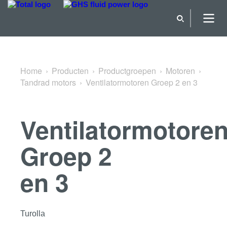
Terug naar Tandrad motors
Home
Producten
Productgroepen
Motoren
Tandrad motors
Ventilatormotoren Groep 2 en 3
Ventilatormotore
Groep 2
en 3
Turolla