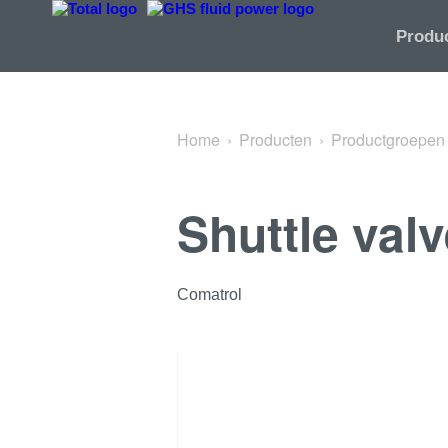
Terug naar Shuttle valves
Produ
Home
Producten
Productgroepen
Shuttle val
Comatrol