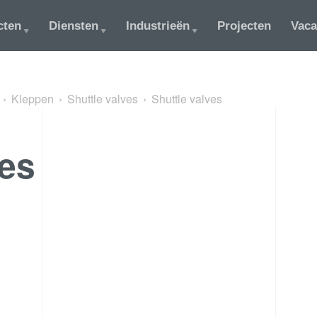
cten
Diensten
Industrieën
Projecten
Vaca
Kleppen
Shuttle valves
Shuttle valves
ves