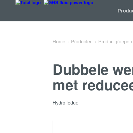
Terug naar Remkleppen
Produ
Home
Producten
Productgroepen
Dubbele we
met reducee
Hydro leduc