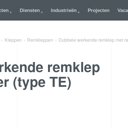
cten
Diensten
Industrieën
Projecten
Vaca
Kleppen
Remkleppen
Dubbele werkende remklep met re
rkende remklep
r (type TE)