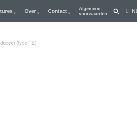
Algemene
tures
Over
Contact
N
voorwaarden
duceer (type TE)