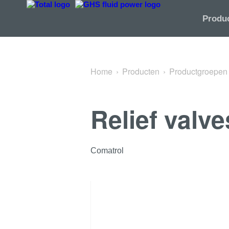
Terug naar Relief valves
Produ
Home
Producten
Productgroepen
Relief valve
Comatrol