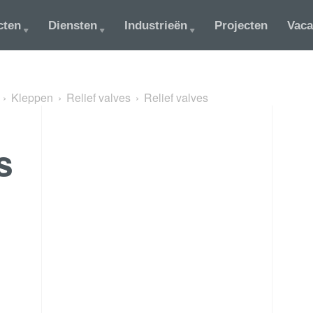
cten
Diensten
Industrieën
Projecten
Vaca
Kleppen
Relief valves
Relief valves
s