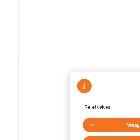
i
Relief valves
Vraag