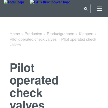
Terug naar Pilot operated check valves
Home
Producten
Productgroepen
Kleppen
Pilot operated check valves
Pilot operated check
valves
Pilot
operated
check
valves