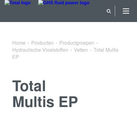
Terug naar Vetten
Home
Producten
Productgroepen
Hydraulische Vloeistoffen
Vetten
Total Multis
EP
Total
Multis EP