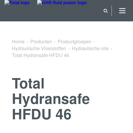
Terug naar Hydraulische olie
Home
Producten
Productgroepen
Hydraulische Vloeistoffen
Hydraulische olie
Total Hydransafe HFDU 46
Total
Hydransafe
HFDU 46