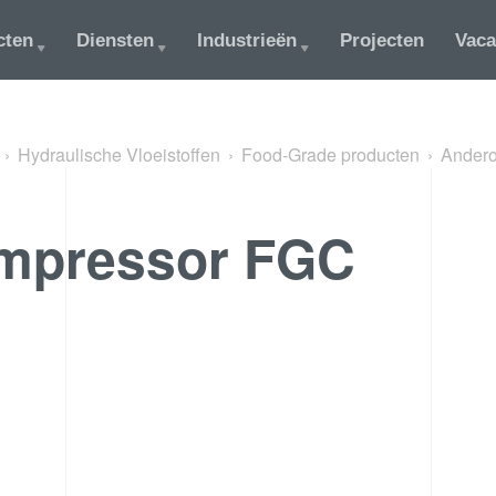
cten
Diensten
Industrieën
Projecten
Vaca
Hydraulische Vloeistoffen
Food-Grade producten
Ander
mpressor FGC