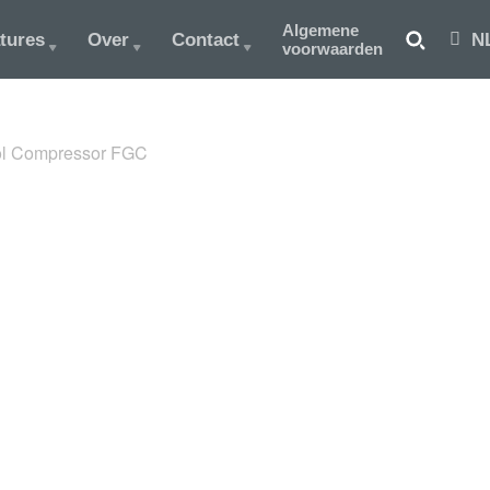
Algemene
tures
Over
Contact
N
voorwaarden
ol Compressor FGC