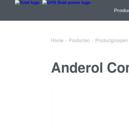
Terug naar Food-Grade producten
Produ
Home
Producten
Productgroepen
Anderol Co