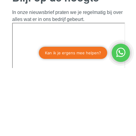
In onze nieuwsbrief praten we je regelmatig bij over
alles wat er in ons bedrijf gebeurt.
Diensten
Engineering
Componenten verkoop
Service en onderhoud
Industrieën
Agricultuur
Maritiem & Offshore
Zware industrie
Contact
Total Hydraulics
Celsiusstraat 28