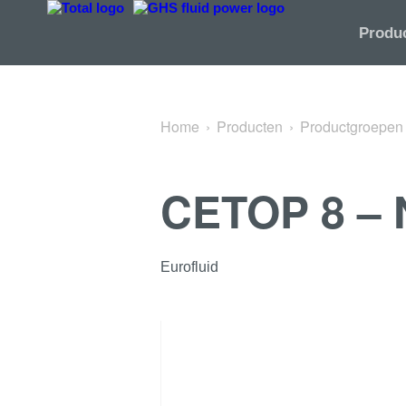
Terug naar Cetop Montageblokken
Produ
Home
Producten
Productgroepen
CETOP 8 –
Eurofluid