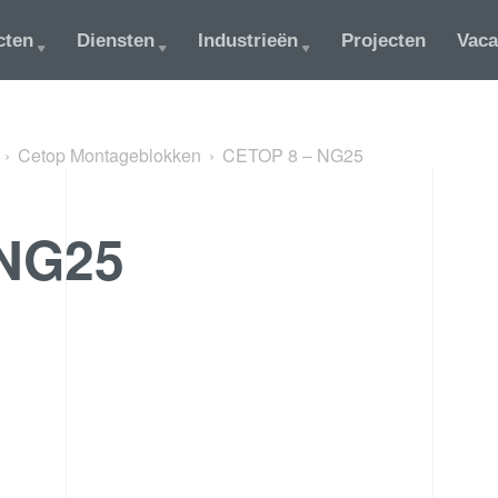
cten
Diensten
Industrieën
Projecten
Vaca
Cetop Montageblokken
CETOP 8 – NG25
 NG25