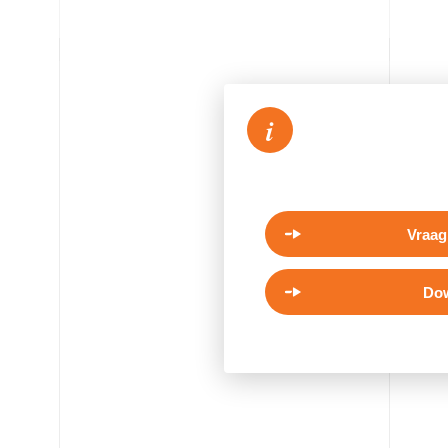
i
Vraag
Dow