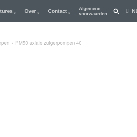
Algemene
tures
Over
Contact
N
voorwaarden
mpen
PM50 axiale zuigerpompen 40