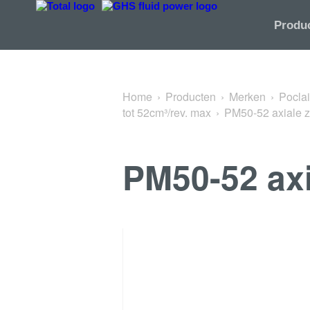
Terug naar PM50 axiale zuigerpompen 40 tot 52cm³/rev. max
Produ
Home
Producten
Merken
Pocla
tot 52cm³/rev. max
PM50-52 axiale 
PM50-52 ax