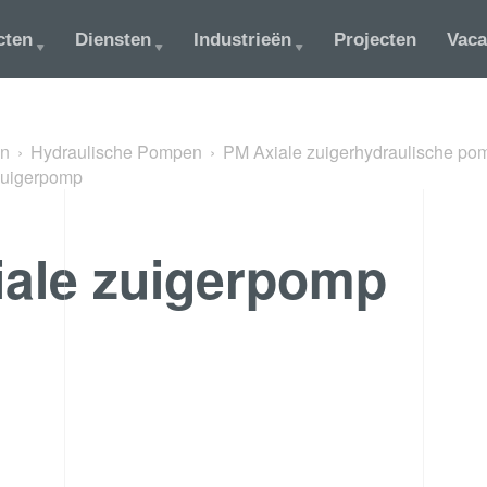
cten
Diensten
Industrieën
Projecten
Vaca
in
Hydraulische Pompen
PM Axiale zuigerhydraulische po
zuigerpomp
iale zuigerpomp