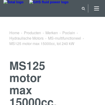
Terug naar MS-multifunctioneel
Home
Producten
Merken
Poclain
Hydraulische Motors
MS-multifunctioneel
MS125 motor max 15000cc, tot 240 kW
MS125
motor
max
15000cc,