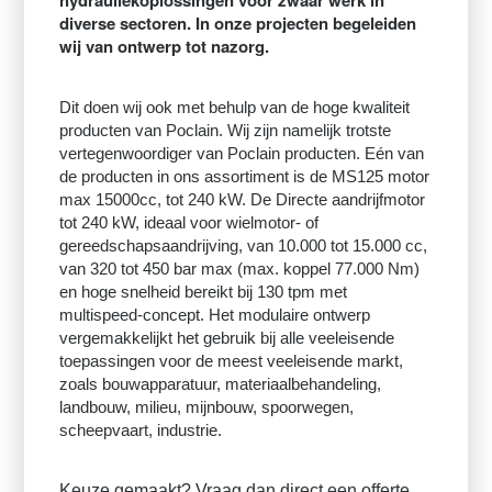
hydrauliekoplossingen voor zwaar werk in
diverse sectoren. In onze projecten begeleiden
wij van ontwerp tot nazorg.
Dit doen wij ook met behulp van de hoge kwaliteit
producten van Poclain. Wij zijn namelijk trotste
vertegenwoordiger van Poclain producten. Eén van
de producten in ons assortiment is de MS125 motor
max 15000cc, tot 240 kW. De Directe aandrijfmotor
tot 240 kW, ideaal voor wielmotor- of
gereedschapsaandrijving, van 10.000 tot 15.000 cc,
van 320 tot 450 bar max (max. koppel 77.000 Nm)
en hoge snelheid bereikt bij 130 tpm met
multispeed-concept. Het modulaire ontwerp
vergemakkelijkt het gebruik bij alle veeleisende
toepassingen voor de meest veeleisende markt,
zoals bouwapparatuur, materiaalbehandeling,
landbouw, milieu, mijnbouw, spoorwegen,
scheepvaart, industrie.
Keuze gemaakt? Vraag dan direct een offerte