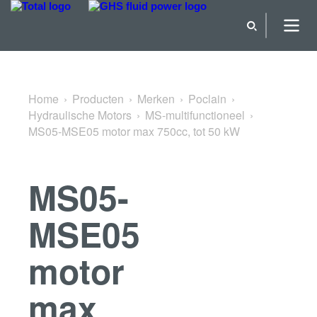
Terug naar MS-multifunctioneel
Home
Producten
Merken
Poclain
Hydraulische Motors
MS-multifunctioneel
MS05-MSE05 motor max 750cc, tot 50 kW
MS05-
MSE05
motor
max