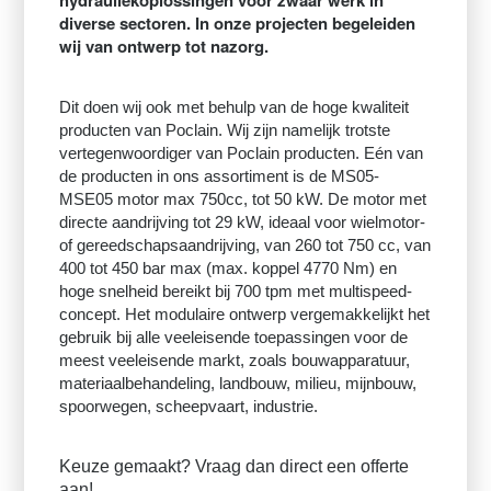
hydrauliekoplossingen voor zwaar werk in
diverse sectoren. In onze projecten begeleiden
wij van ontwerp tot nazorg.
Dit doen wij ook met behulp van de hoge kwaliteit
producten van Poclain. Wij zijn namelijk trotste
vertegenwoordiger van Poclain producten. Eén van
de producten in ons assortiment is de MS05-
MSE05 motor max 750cc, tot 50 kW. De motor met
directe aandrijving tot 29 kW, ideaal voor wielmotor-
of gereedschapsaandrijving, van 260 tot 750 cc, van
400 tot 450 bar max (max. koppel 4770 Nm) en
hoge snelheid bereikt bij 700 tpm met multispeed-
concept. Het modulaire ontwerp vergemakkelijkt het
gebruik bij alle veeleisende toepassingen voor de
meest veeleisende markt, zoals bouwapparatuur,
materiaalbehandeling, landbouw, milieu, mijnbouw,
spoorwegen, scheepvaart, industrie.
Keuze gemaakt? Vraag dan direct een offerte
aan!