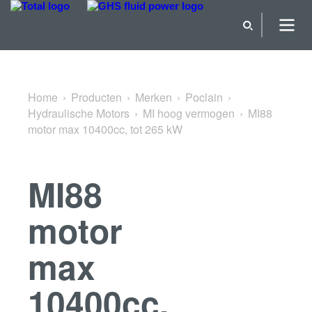
Terug naar MI hoog vermogen
Home
Producten
Merken
Poclain
Hydraulische Motors
MI hoog vermogen
MI88
motor max 10400cc, tot 265 kW
MI88
motor
max
10400cc,