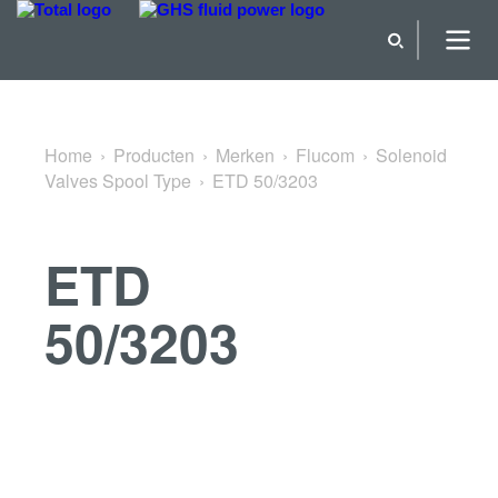
Terug naar Solenoid Valves Spool Type
Home
Producten
Merken
Flucom
Solenoid
Valves Spool Type
ETD 50/3203
ETD
50/3203