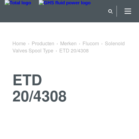
Terug naar Solenoid Valves Spool Type
Home
Producten
Merken
Flucom
Solenoid
Valves Spool Type
ETD 20/4308
ETD
20/4308