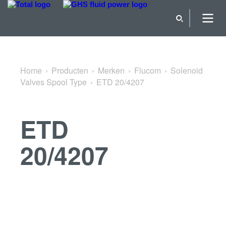
Terug naar Solenoid Valves Spool Type
Home
Producten
Merken
Flucom
Solenoid
Valves Spool Type
ETD 20/4207
ETD
20/4207