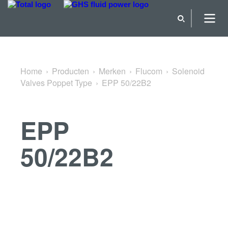
Terug naar Solenoid Valves Poppet Type
Home
Producten
Merken
Flucom
Solenoid
Valves Poppet Type
EPP 50/22B2
EPP
50/22B2