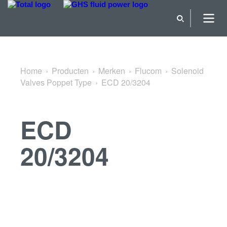
Terug naar Solenoid Valves Poppet Type
Home
Producten
Merken
Flucom
Solenoid
Valves Poppet Type
ECD 20/3204
ECD
20/3204