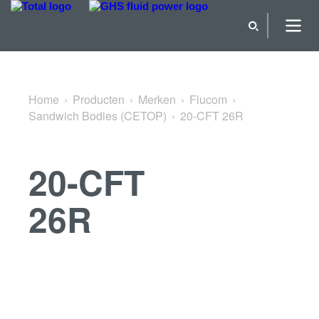
Terug naar Sandwich Bodies (CETOP)
Home
Producten
Merken
Flucom
Sandwich Bodies (CETOP)
20-CFT 26R
20-CFT
26R