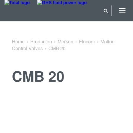
Terug naar Motion Control Valves
Home
Producten
Merken
Flucom
Motion
Control Valves
CMB 20
CMB 20