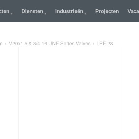
cten
Diensten
Industrieën
Projecten
Vaca
m
M20x1.5 & 3/4-16 UNF Series Valves
LPE 28