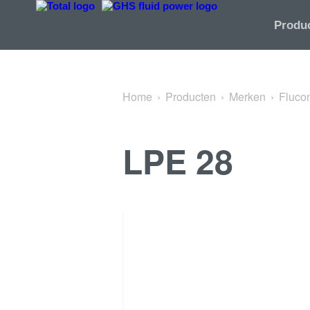
Terug naar M20x1.5 & 3/4-16 UNF Series Valves
Produ
Home
Producten
Merken
Fluco
LPE 28