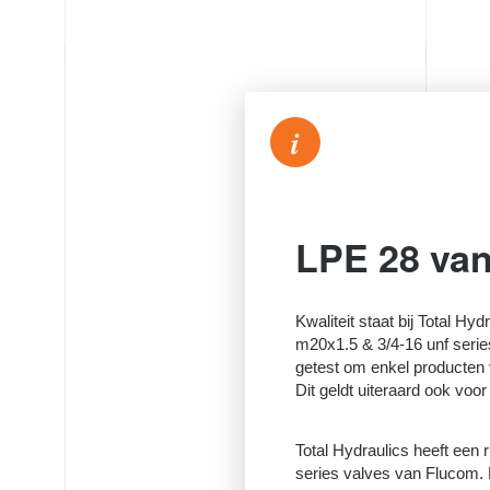
i
LPE 28 va
Kwaliteit staat bij Total Hyd
m20x1.5 & 3/4-16 unf serie
getest om enkel producten 
Dit geldt uiteraard ook voo
Total Hydraulics heeft een
series valves van Flucom. M