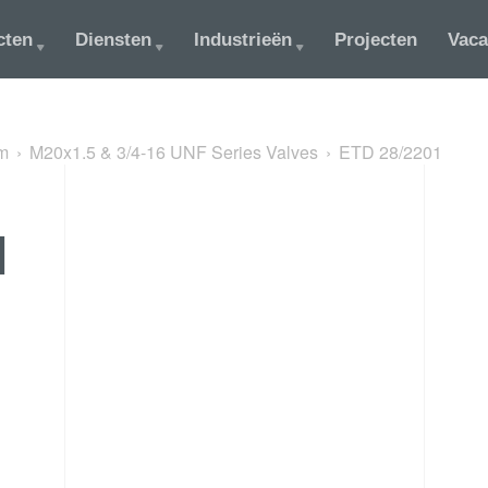
cten
Diensten
Industrieën
Projecten
Vaca
m
M20x1.5 & 3/4-16 UNF Series Valves
ETD 28/2201
1