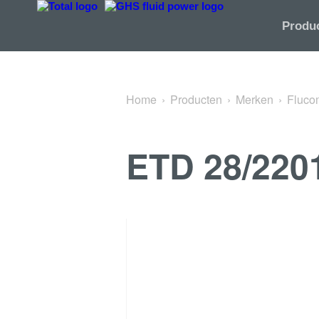
Terug naar M20x1.5 & 3/4-16 UNF Series Valves
Produ
Home
Producten
Merken
Fluco
ETD 28/220