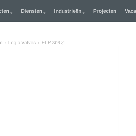
cten
Diensten
Industrieën
Projecten
Vaca
m
Logic Valves
ELP 30/Q1