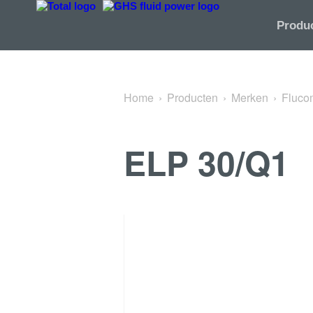
Terug naar Logic Valves
Produ
Home
Producten
Merken
Fluco
ELP 30/Q1