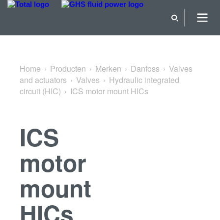
Terug naar Hydraulic integrated circuit (HIC)
Home
Producten
Merken
Danfoss
Valves
and actuators
Valves
Hydraulic integrated
circuit (HIC)
ICS motor mount HICs
ICS
motor
mount
HICs