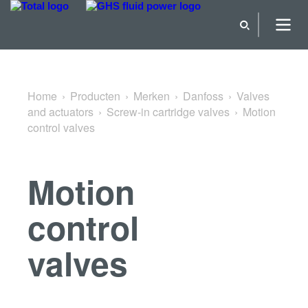
Terug naar Screw-in cartridge valves
Home
Producten
Merken
Danfoss
Valves
and actuators
Screw-in cartridge valves
Motion
control valves
Motion
control
valves