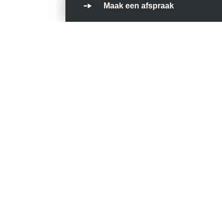
Maak een afspraak
Erkend dealersc
Wij zijn erkend dealer en importeur 
Blijf op de hoogt
In onze nieuwsbrief praten we je regelm
in ons bedrijf gebeurt.
Diensten