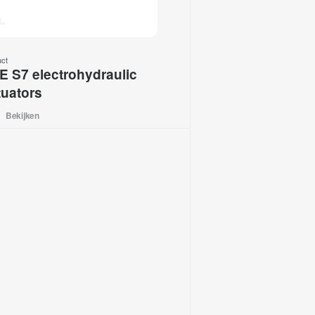
uct
E S7 electrohydraulic
tuators
Bekijken