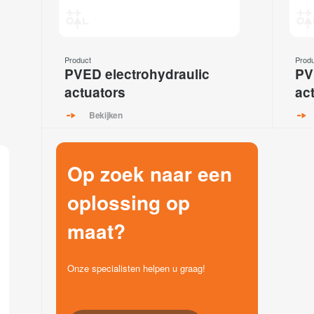
Product
Prod
PVED electrohydraulic
PV
actuators
ac
Bekijken
Op zoek naar een
oplossing op
maat?
Onze specialisten helpen u graag!