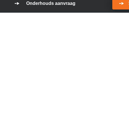
Onderhouds aanvraag
hap
van tal van gerenommeerde merken.
e
atig bij over alles wat er
Industrieën
Contact