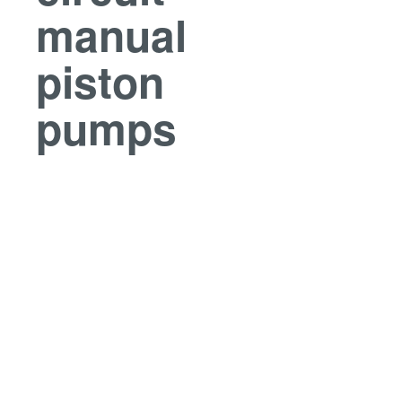
manual
piston
pumps