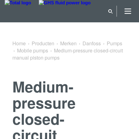
Terug naar Mobile pumps
Home
Producten
Merken
Danfoss
Pumps
Mobile pumps
Medium-pressure closed-circuit
manual piston pumps
Medium-
pressure
closed-
circuit