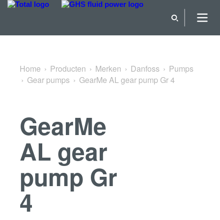
Terug naar Gear pumps
Home
Producten
Merken
Danfoss
Pumps
Gear pumps
GearMe AL gear pump Gr 4
GearMe
AL gear
pump Gr
4