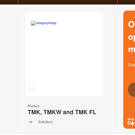
O
o
m
Onz
Product
TMK, TMKW and TMK FL
Bekijken