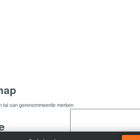
hap
van tal van gerenommeerde merken.
e