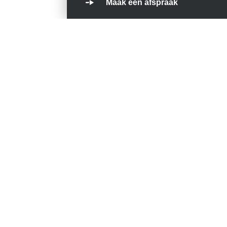
Maak een afspraak
In onze nieuwsbrief praten we je regelm
in ons bedrijf gebeurt.
Diensten
Engineering
Componenten verkoop
Service en onderhoud
Over ons
Over Total Hydraulics
Total Hydraulics Team
Werken bij Total Hydraulics
Contact