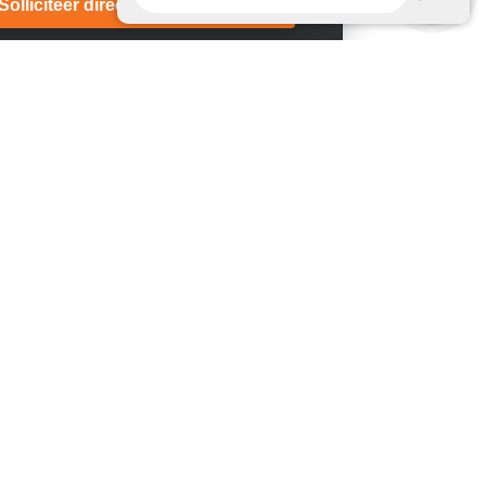
Solliciteer direct!
ulics
Celsiusstraat 28
erhugowaard
 66 700
info@totalhydraulics.nl
 Linkedin
Power
Heliniumweg 8C
ardingen
92 0066
info@ghsfp.nl
 Linkedin