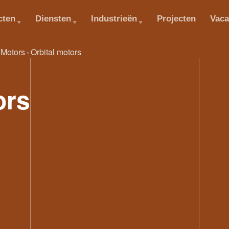
cten
Diensten
Industrieën
Projecten
Vaca
Motors
Orbital motors
ors