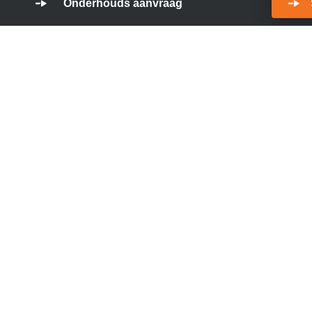
Onderhouds aanvraag
atig bij over alles wat er
Industrieën
Contact
Agricultuur
Maritiem & Offshore
Zware industrie
Total Hydra
1704 RW He
Nederland
+31(0)72 57
Volg ons op
GHS Fluid 
3133 AX Vla
Producten
Nederland
+31 (0)10 7
Catalogus
Volg ons op