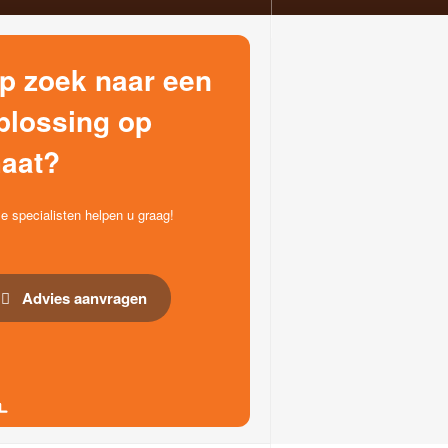
p zoek naar een
plossing op
aat?
e specialisten helpen u graag!
Advies aanvragen