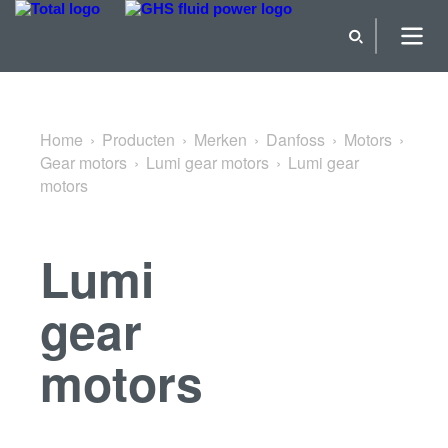
Terug naar Lumi gear motors
Home
Producten
Merken
Danfoss
Motors
Gear motors
Lumi gear motors
Lumi gear
motors
Lumi
gear
motors