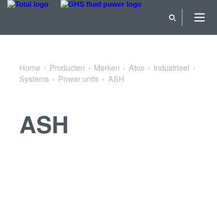
Terug naar Power units
Home
Producten
Merken
Atos
Industrieel
Systems
Power units
ASH
ASH