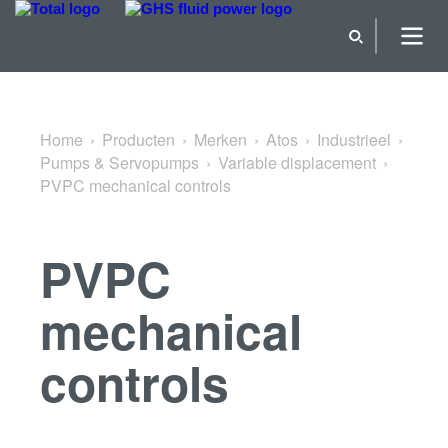
Terug naar Variable displacement
Home
Producten
Merken
Atos
Industrieel
Pumps & Servopumps
Variable displacement
PVPC mechanical controls
PVPC
mechanical
controls