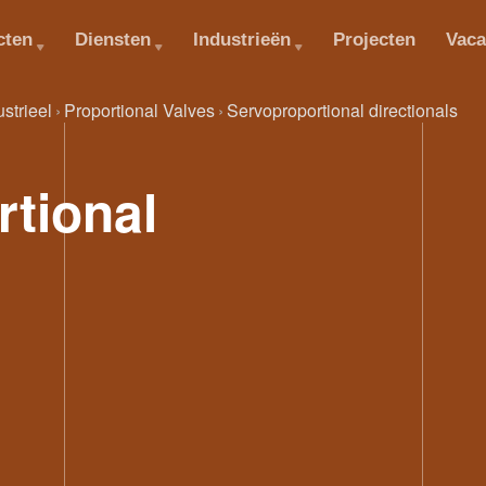
cten
Diensten
Industrieën
Projecten
Vaca
ustrieel
Proportional Valves
Servoproportional directionals
tional