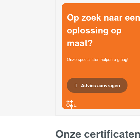
Op zoek naar ee
oplossing op
maat?
Onze specialisten helpen u graag!
Advies aanvragen
Onze certificate