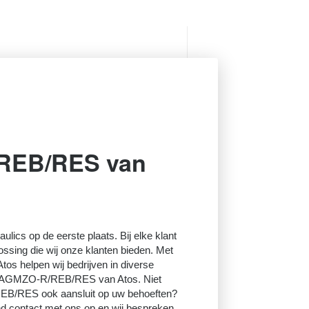
REB/RES van
raulics op de eerste plaats. Bij elke klant
lossing die wij onze klanten bieden. Met
tos helpen wij bedrijven in diverse
e AGMZO-R/REB/RES van Atos. Niet
B/RES ook aansluit op uw behoeften?
nd contact met ons op en wij bespreken