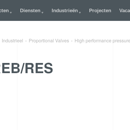
cten
Diensten
Industrieën
Projecten
Vaca
Industrieel
Proportional Valves
High performance pressure
REB/RES