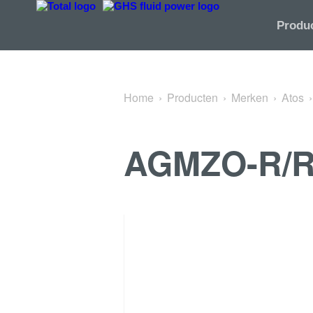
Terug naar High performance pressure valves
Produ
Home
Producten
Merken
Atos
AGMZO-R/