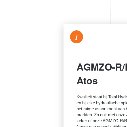
i
AGMZO-R/
Atos
Kwaliteit staat bij Total Hyd
en bij elke hydraulische op
het ruime assortiment van A
markten. Zo ook met onz
zeker of onze AGMZO-R/RE
Neem dan geheel vrijblijve