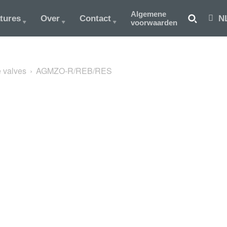
Algemene
tures
Over
Contact
N
voorwaarden
 valves
AGMZO-R/REB/RES