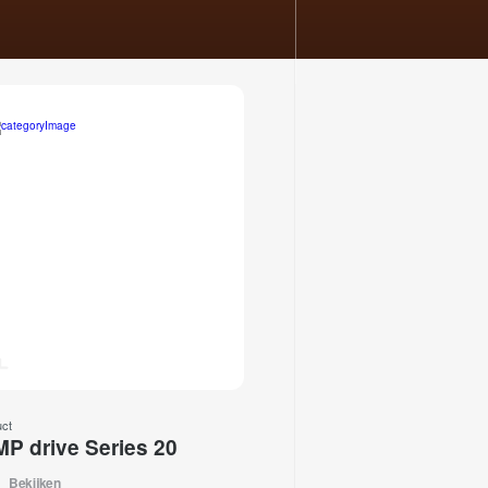
uct
MP drive Series 20
Bekijken