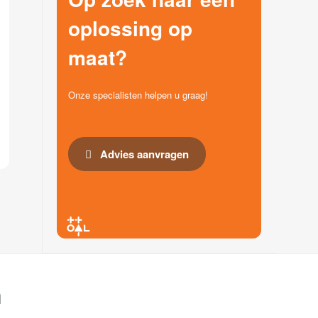
oplossing op
maat?
Onze specialisten helpen u graag!
Advies aanvragen
n