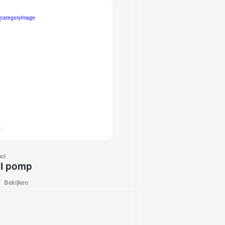
uct
I pomp
Bekijken