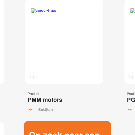
Product
Prod
PMM motors
PG
Bekijken
Op zoek naar een