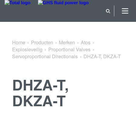
Terug naar Servoproportional Directionals
Home
Producten
Merken
Atos
Explosieveilig
Proportional Valves
Servoproportional Directionals
DHZA-T, DKZA-T
DHZA-T,
DKZA-T