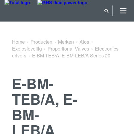
Terug naar Electronics drivers
Home
Producten
Merken
Atos
Explosieveilig
Proportional Valves
Electronics
drivers
E-BM-TEB/A, E-BM-LEB/A Series 20
E-BM-
TEB/A, E-
BM-
LEB/A