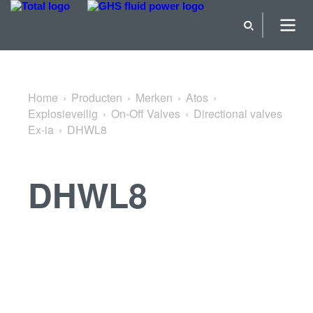
Terug naar Directional valves Ex-ia
Home
Producten
Merken
Atos
Explosieveilig
On-Off Valves
Directional valves
Ex-ia
DHWL8
DHWL8